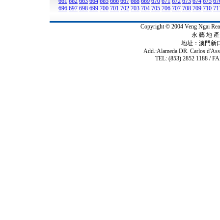
661
662
663
664
665
666
667
668
669
670
671
672
673
674
675
67
696
697
698
699
700
701
702
703
704
705
706
707
708
709
710
71
Copyright © 2004 Veng Ngai 
永 藝 地 產 
地址：澳門新
Add.:Alameda DR. Carlos d'As
TEL: (853) 2852 1188 / FA