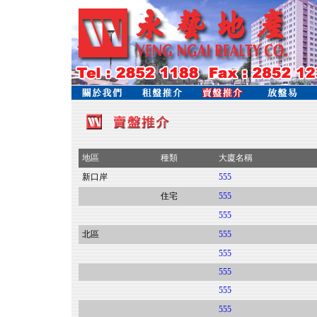
地區
種類
大廈名稱
新口岸
555
住宅
555
555
北區
555
555
555
555
555