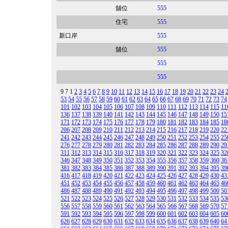
舖位
555
住宅
555
新口岸
555
舖位
555
555
555
9
7
1
2
3
4
5
6
7
8
9
10
11
12
13
14
15
16
17
18
19
20
21
22
23
24
53
54
55
56
57
58
59
60
61
62
63
64
65
66
67
68
69
70
71
72
73
74
101
102
103
104
105
106
107
108
109
110
111
112
113
114
115
11
136
137
138
139
140
141
142
143
144
145
146
147
148
149
150
15
171
172
173
174
175
176
177
178
179
180
181
182
183
184
185
18
206
207
208
209
210
211
212
213
214
215
216
217
218
219
220
22
241
242
243
244
245
246
247
248
249
250
251
252
253
254
255
25
276
277
278
279
280
281
282
283
284
285
286
287
288
289
290
29
311
312
313
314
315
316
317
318
319
320
321
322
323
324
325
32
346
347
348
349
350
351
352
353
354
355
356
357
358
359
360
36
381
382
383
384
385
386
387
388
389
390
391
392
393
394
395
39
416
417
418
419
420
421
422
423
424
425
426
427
428
429
430
43
451
452
453
454
455
456
457
458
459
460
461
462
463
464
465
46
486
487
488
489
490
491
492
493
494
495
496
497
498
499
500
50
521
522
523
524
525
526
527
528
529
530
531
532
533
534
535
53
556
557
558
559
560
561
562
563
564
565
566
567
568
569
570
57
591
592
593
594
595
596
597
598
599
600
601
602
603
604
605
60
626
627
628
629
630
631
632
633
634
635
636
637
638
639
640
64