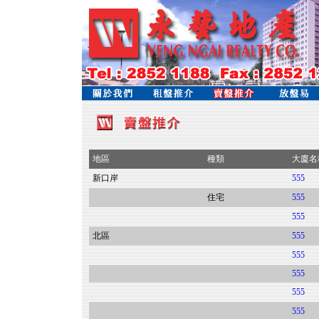
地區
種類
大廈名
新口岸
555
住宅
555
555
北區
555
555
555
555
555