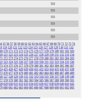
555
555
555
555
555
555
54
55
56
57
58
59
60
61
62
63
64
65
66
67
68
69
70
71
72
73
74
18
119
120
121
122
123
124
125
126
127
128
129
130
131
132
69
170
171
172
173
174
175
176
177
178
179
180
181
182
183
20
221
222
223
224
225
226
227
228
229
230
231
232
233
234
71
272
273
274
275
276
277
278
279
280
281
282
283
284
285
22
323
324
325
326
327
328
329
330
331
332
333
334
335
336
73
374
375
376
377
378
379
380
381
382
383
384
385
386
387
24
425
426
427
428
429
430
431
432
433
434
435
436
437
438
75
476
477
478
479
480
481
482
483
484
485
486
487
488
489
26
527
528
529
530
531
532
533
534
535
536
537
538
539
540
77
578
579
580
581
582
583
584
585
586
587
588
589
590
591
28
629
630
631
632
633
634
635
636
637
638
639
640
641
642
79
680
681
682
683
684
685
686
687
688
689
690
691
692
693