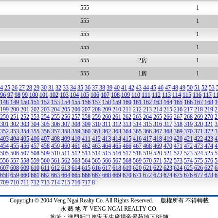
555
1
555
1
555
1
555
1
555
2房
1
555
1房
1
4
25
26
27
28
29
30
31
32
33
34
35
36
37
38
39
40
41
42
43
44
45
46
47
48
49
50
51
52
53
96
97
98
99
100
101
102
103
104
105
106
107
108
109
110
111
112
113
114
115
116
117
1
148
149
150
151
152
153
154
155
156
157
158
159
160
161
162
163
164
165
166
167
168
1
199
200
201
202
203
204
205
206
207
208
209
210
211
212
213
214
215
216
217
218
219
2
250
251
252
253
254
255
256
257
258
259
260
261
262
263
264
265
266
267
268
269
270
2
301
302
303
304
305
306
307
308
309
310
311
312
313
314
315
316
317
318
319
320
321
3
352
353
354
355
356
357
358
359
360
361
362
363
364
365
366
367
368
369
370
371
372
3
403
404
405
406
407
408
409
410
411
412
413
414
415
416
417
418
419
420
421
422
423
4
454
455
456
457
458
459
460
461
462
463
464
465
466
467
468
469
470
471
472
473
474
4
505
506
507
508
509
510
511
512
513
514
515
516
517
518
519
520
521
522
523
524
525
5
556
557
558
559
560
561
562
563
564
565
566
567
568
569
570
571
572
573
574
575
576
5
607
608
609
610
611
612
613
614
615
616
617
618
619
620
621
622
623
624
625
626
627
6
658
659
660
661
662
663
664
665
666
667
668
669
670
671
672
673
674
675
676
677
678
6
709
710
711
712
713
714
715
716
717
8
:
Copyright © 2004 Veng Ngai Realty Co. All Rights Reserved. 版權所有 不得轉載
永 藝 地 產 VENG NGAI REALTY CO.
地址：澳門新口岸宋玉生廣場帝景苑地下BE舖