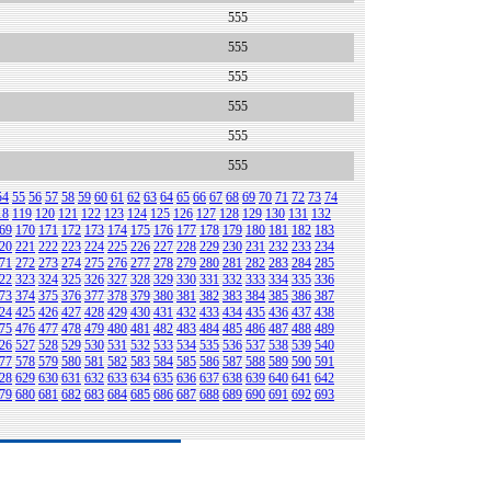
555
555
555
555
555
555
54
55
56
57
58
59
60
61
62
63
64
65
66
67
68
69
70
71
72
73
74
18
119
120
121
122
123
124
125
126
127
128
129
130
131
132
69
170
171
172
173
174
175
176
177
178
179
180
181
182
183
20
221
222
223
224
225
226
227
228
229
230
231
232
233
234
71
272
273
274
275
276
277
278
279
280
281
282
283
284
285
22
323
324
325
326
327
328
329
330
331
332
333
334
335
336
73
374
375
376
377
378
379
380
381
382
383
384
385
386
387
24
425
426
427
428
429
430
431
432
433
434
435
436
437
438
75
476
477
478
479
480
481
482
483
484
485
486
487
488
489
26
527
528
529
530
531
532
533
534
535
536
537
538
539
540
77
578
579
580
581
582
583
584
585
586
587
588
589
590
591
28
629
630
631
632
633
634
635
636
637
638
639
640
641
642
79
680
681
682
683
684
685
686
687
688
689
690
691
692
693