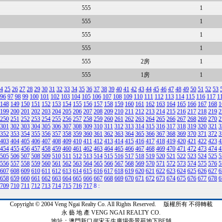
555
1
555
1
555
1
555
1
555
2房
1
555
1房
1
4
25
26
27
28
29
30
31
32
33
34
35
36
37
38
39
40
41
42
43
44
45
46
47
48
49
50
51
52
53
96
97
98
99
100
101
102
103
104
105
106
107
108
109
110
111
112
113
114
115
116
117
1
148
149
150
151
152
153
154
155
156
157
158
159
160
161
162
163
164
165
166
167
168
1
199
200
201
202
203
204
205
206
207
208
209
210
211
212
213
214
215
216
217
218
219
2
250
251
252
253
254
255
256
257
258
259
260
261
262
263
264
265
266
267
268
269
270
2
301
302
303
304
305
306
307
308
309
310
311
312
313
314
315
316
317
318
319
320
321
3
352
353
354
355
356
357
358
359
360
361
362
363
364
365
366
367
368
369
370
371
372
3
403
404
405
406
407
408
409
410
411
412
413
414
415
416
417
418
419
420
421
422
423
4
454
455
456
457
458
459
460
461
462
463
464
465
466
467
468
469
470
471
472
473
474
4
505
506
507
508
509
510
511
512
513
514
515
516
517
518
519
520
521
522
523
524
525
5
556
557
558
559
560
561
562
563
564
565
566
567
568
569
570
571
572
573
574
575
576
5
607
608
609
610
611
612
613
614
615
616
617
618
619
620
621
622
623
624
625
626
627
6
658
659
660
661
662
663
664
665
666
667
668
669
670
671
672
673
674
675
676
677
678
6
709
710
711
712
713
714
715
716
717
8
:
Copyright © 2004 Veng Ngai Realty Co. All Rights Reserved. 版權所有 不得轉載
永 藝 地 產 VENG NGAI REALTY CO.
地址：澳門新口岸宋玉生廣場帝景苑地下BE舖