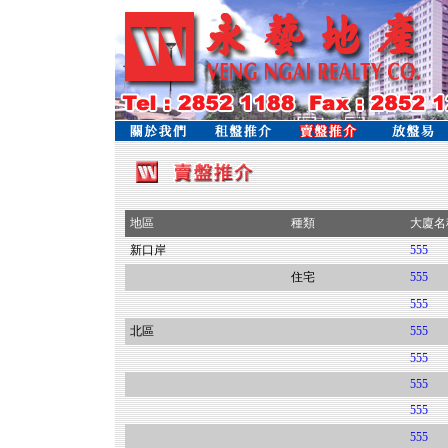
地區
種類
大廈名
新口岸
555
住宅
555
555
北區
555
555
555
555
555